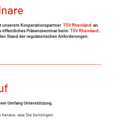
inare
it unserem Kooperationspartner
TÜV Rheinland
an.
ls öffentliches Präsenzseminar beim
TÜV Rheinland
,
llen Stand der regulatorischen Anforderungen.
uf
ichem Umfang Unterstützung.
n heraus, was Sie benötigen.