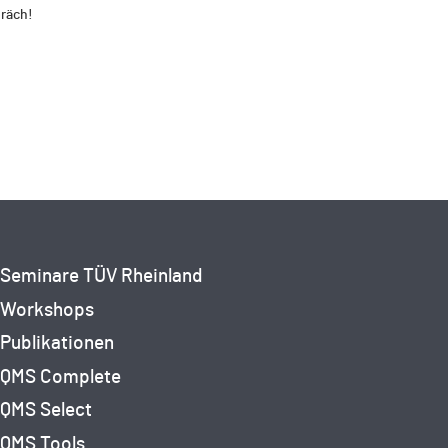
präch!
Seminare TÜV Rheinland
Workshops
Publikationen
QMS Complete
QMS Select
QMS Tools